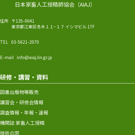
日本家畜人工授精師協会（AIAJ）
住所
〒135-0041
東京都江東区冬木１１−１７
イシマビル 17F
TEL
03-5621-2070
E-mail
info@aiaj.lin.gr.jp
研修・講習・資料
図書出版物等販売
講習会・研修会情報
調査情報・年報・速報
機関誌 家畜人工授精
技術の窓